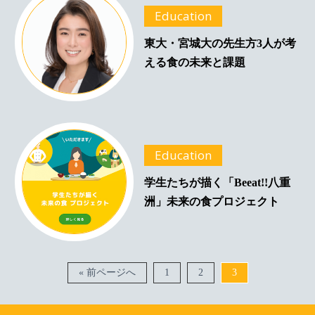
Education
東大・宮城大の先生方3人が考
える食の未来と課題
Education
学生たちが描く「Beeat!!八重
洲」未来の食プロジェクト
« 前ページへ
1
2
3