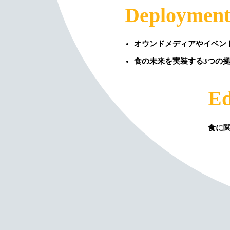
Deploymen
オウンドメディアやイベン
食の未来を実装する
3
つの
Ed
食に