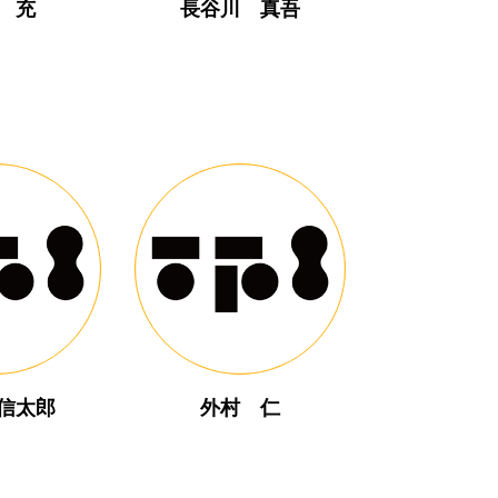
 充
長谷川 真吾
信太郎
外村 仁