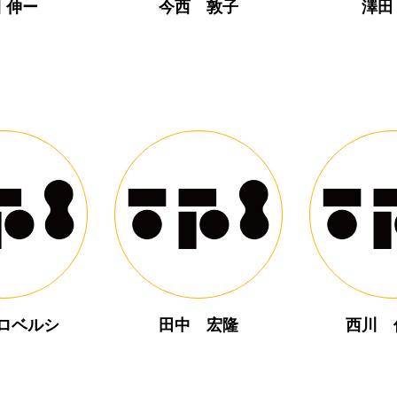
 伸ー
今西 敦子
澤田
ロベルシ
田中 宏隆
西川 