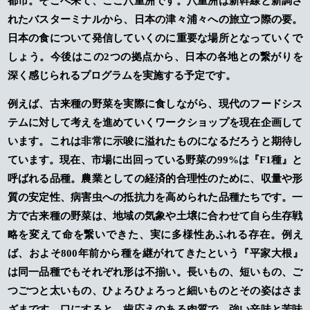
都市。そこへ来て、ここ八重洲です。八重洲は新幹線と新調さ
れたバスターミナルから、日本の津々浦々への旅立つ際の要。
日本の食について発信していくのに重要な場所となっていくで
しょう。今後はこの2つの拠点から、日本の各地との繋がりを
深く感じられるプログラムを実施する予定です。
例えば、古来種の野菜を実際に食しながら、現代のフードシス
テムに対して考えを進めていくワークショップを現在企画して
います。これは非常に示唆に溢れたものになるだろうと期待し
ています。現在、市場に出回っている野菜の99%は『F1種』と
呼ばれる品種。農業としての経済的合理性のために、収量や形
質の安定性、病害虫への抵抗力を高められた品種たちです。一
方で古来種の野菜は、地域の気象や土壌に合わせて自ら生存戦
略を変えて命を繋いできた、実に多様性あふれる存在。例え
ば、およそ800年前から種を継がれてきたという『平家大根』
は同一品種でもそれぞれ形は不揃い。長いもの、短いもの、ご
つごつと太いもの、ひょろひょろっと細いものとその姿はさま
ざまです。口にすると、歯応えのある肉質で、強い辛味と苦味