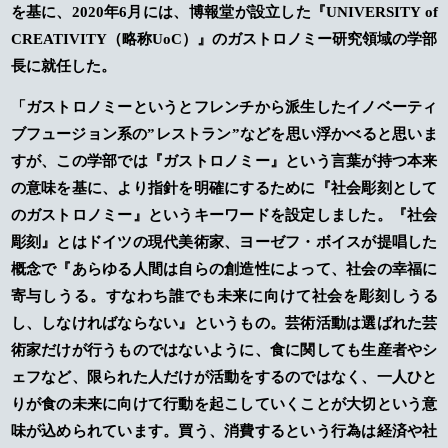
を基に、2020年6月には、博報堂が設立した『UNIVERSITY of
CREATIVITY（略称UoC）』のガストロノミー研究領域の学部
長に就任した。
「ガストロノミーというとフレンチから派生したイノベーティ
ブフュージョン系の”レストラン”などを思い浮かべると思いま
すが、この学部では『ガストロノミー』という言葉が持つ本来
の意味を基に、より指針を明確にするために『社会彫刻として
のガストロノミー』というキーワードを設定しました。『社会
彫刻』とはドイツの現代美術家、ヨーゼフ・ボイスが提唱した
概念で『あらゆる人間は自らの創造性によって、社会の幸福に
寄与しうる。すなわち誰でも未来に向けて社会を彫刻しうる
し、しなければならない』というもの。芸術活動は選ばれた芸
術家だけが行うものではないように、食に関しても生産者やシ
ェフなど、限られた人だけが活動をするのではなく、一人ひと
りが食の未来に向けて行動を起こしていくことが大切という意
味が込められています。買う、消費するという行為は経済や社