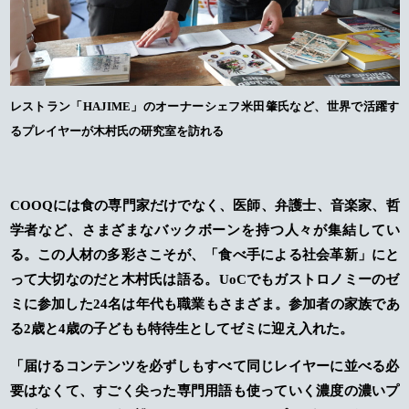
レストラン「HAJIME」のオーナーシェフ米田肇氏など、世界で活躍す
るプレイヤーが木村氏の研究室を訪れる
COOQには食の専門家だけでなく、医師、弁護士、音楽家、哲
学者など、さまざまなバックボーンを持つ人々が集結してい
る。この人材の多彩さこそが、「食べ手による社会革新」にと
って大切なのだと木村氏は語る。UoCでもガストロノミーのゼ
ミに参加した24名は年代も職業もさまざま。参加者の家族であ
る2歳と4歳の子どもも特待生としてゼミに迎え入れた。
「届けるコンテンツを必ずしもすべて同じレイヤーに並べる必
要はなくて、すごく尖った専門用語も使っていく濃度の濃いプ