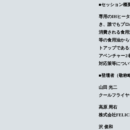
■
セッション概
専用のIHヒー
き、誰でもプロ
消費される食用
等の食用油から
トアップである
アベンチャー2
対応策等につい
■
登壇者（敬称
山田 光二
クールフライヤ
高原 周右
株式会社FELIC
沢 俊和