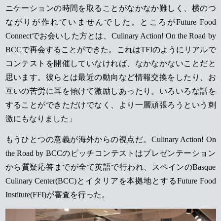
ニケーションの時間を取ることがなかなか難しく、横のつ
ながりが作れていませんでした。ところがFuture Food
Connectでお会いした方とは、Culinary Action! On the Road by
BCCで再会することができた。これはTFIのようにリアルで
コンテストを開催していなければ、なかなかないことだと
思います。彼らとは最近の動向など情報交換をしたり、お
互いの苦労に耳を傾けて激励しあったり。いろいろな話を
することができただけでなく、より一層頑張ろうという刺
激にもなりました」
もうひとつの意義が海外からの視点だ。Culinary Action! On
the Road by BCCのピッチコンテストはプレゼンテーション
から質疑応答までが全て英語で行われ、スペインのBasque
Culinary Center(BCC)とイタリアを本拠地とするFuture Food
Institute(FFI)が審査を行った。