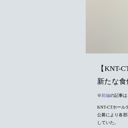
【KNT
新たな食
※
前編
の記事は
KNT-CTホ
公募により各部
していた。