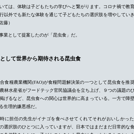
いては、体験は子どもたちの学びへと繋がります。コロナ禍で教
行以外でも新たな体験を通じて子どもたちの選択肢を増やしてい
佐藤）
事業として提案したのが「昆虫食」だ。
として世界から期待される昆虫食
際連合食糧農業機関(FAO)が食糧問題解決策の一つとして昆虫食を推
には農林水産省がフードテック官民協議会を立ち上げ、９つの議題の
掲げるなど、昆虫食への関心は世界的に高まっている。一方で障
る生理的嫌悪感だ。
の時に担任の先生がイナゴを食べさせてくれてそれがおいしかった
の選択肢のひとつに入っていますが、日本ではまだまだ日常的な