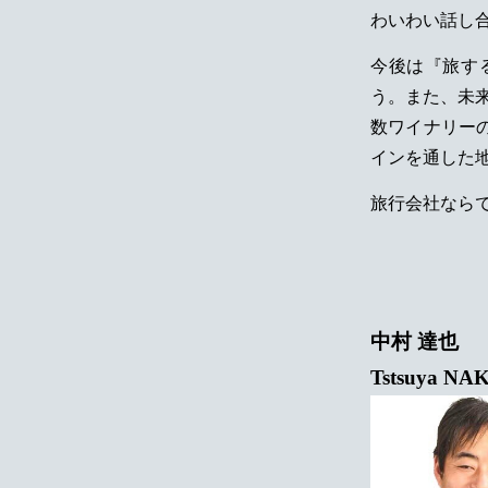
わいわい話し
今後は『旅す
う。また、未来
数ワイナリー
インを通した
旅行会社なら
中村 達也
Tstsuya N